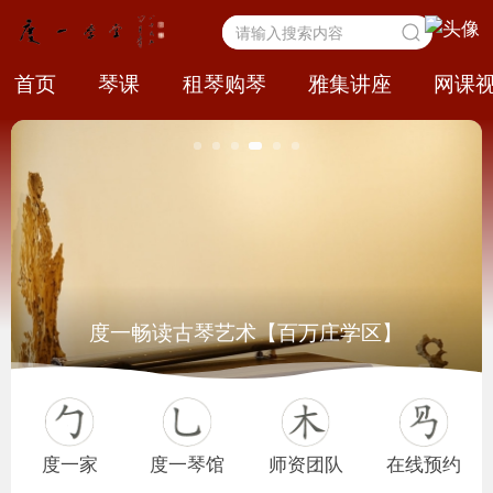
首页
琴课
租琴购琴
雅集讲座
网课
度一畅读古琴艺术【百万庄学区】
度一家
度一琴馆
师资团队
在线预约