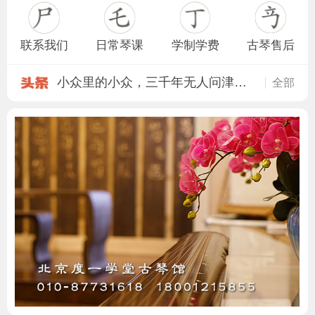
联系我们
日常琴课
学制学费
古琴售后
小众里的小众，三千年无人问津，他
全部
琴馆时代｜民间古琴生态之度一
元代归来后｜一张古琴的前世今生
工尺谱移调记谱与多调记谱之探析
干货！古琴常见的九种调式，你知道
古琴调弦方法和技巧（附6种常用外调
古琴，到底是容易呢？还是难呢？
古琴及各部位名称
【璇玑琴轸】测评。。