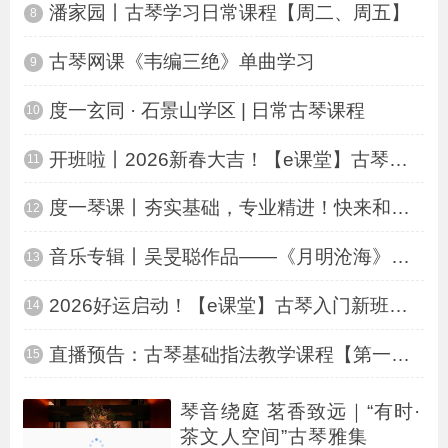
潘家园丨古琴学习日常课程【周二、周五】
8
古琴网课《韦编三绝》单曲学习
9
度一玄同 · 石景山学区 | 日常古琴课程
10
开班啦丨2026新春大吉！【e课堂】古琴入门
11
度一琴课丨夯实基础，专业精进！快来和凌一
12
音乐专辑丨吴旻聪作品——《月明沧海》黑胶
13
2026好运启动！【e课堂】古琴入门新班开始
14
直播预告：古琴基础指法教学课程【第一讲】
15
琴音绕庭 茗香致远｜“有时·
茶文人空间”古琴雅集