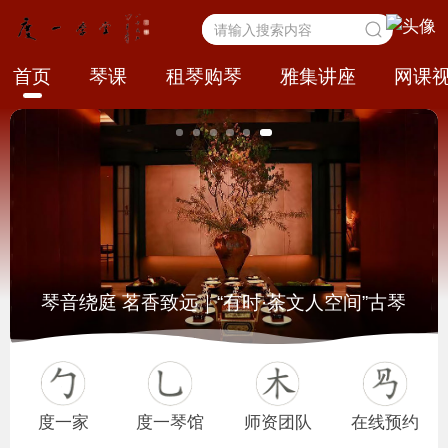
首页
琴课
租琴购琴
雅集讲座
网课
琴音绕庭 茗香致远｜“有时·茶文人空间”古琴
度一家
度一琴馆
师资团队
在线预约