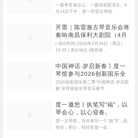
一缕琴音涤尘心，一盏清茶慰浮生。6
月14日下午，度一学堂古琴馆 ...
开票｜陈雷激古琴音乐会将
奏响南昌保利大剧院（4月
2
| 演出时间 |2026年4月24日（周五）
19:30 | 演出地点 |南昌保 ...
中国神话·岁启新春丨度一
琴馆参与2026创新国乐全
球
2026创新国乐第二季“中国神话·岁启新
春”全球原创古琴音乐春节 ...
度一邀您丨执笔写“福”，以
琴会心，以心迎春。
度一古琴馆，等你来写一个“福”字；也
等你，把心，轻轻安放一会 ...