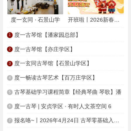
度一玄同 · 石景山学
开班啦丨2026新春大吉
度一古琴馆【潘家园总部】
1
度一古琴馆【亦庄学区】
2
度一玄同古琴馆【石景山学区】
3
度一畅读古琴艺术【百万庄学区】
4
古琴基础学习课程简章【经典琴曲 琴歌】潘
5
度一古琴 | 安贞学区 · 有时人文茶空间 6
6
报名咯~丨2026年4月24日 古琴零基础入门新
7