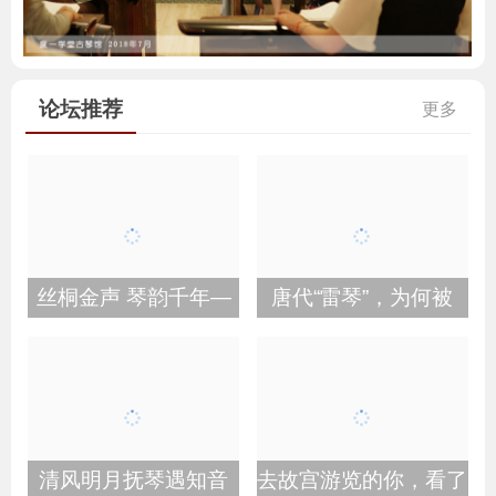
论坛推荐
更多
丝桐金声 琴韵千年—
唐代“雷琴”，为何被
清风明月抚琴遇知音
去故宫游览的你，看了