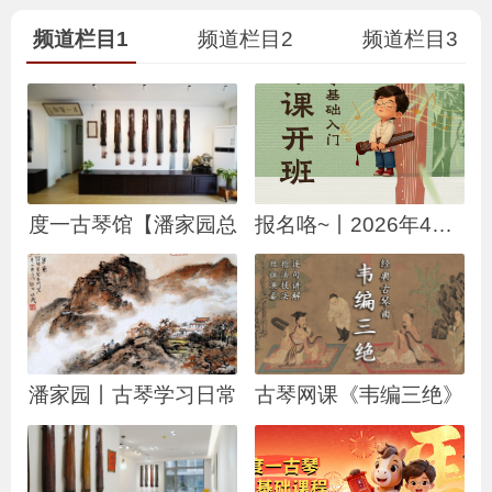
频道栏目1
频道栏目2
频道栏目3
度一古琴馆【潘家园总
报名咯~丨2026年4月24
潘家园丨古琴学习日常
古琴网课《韦编三绝》