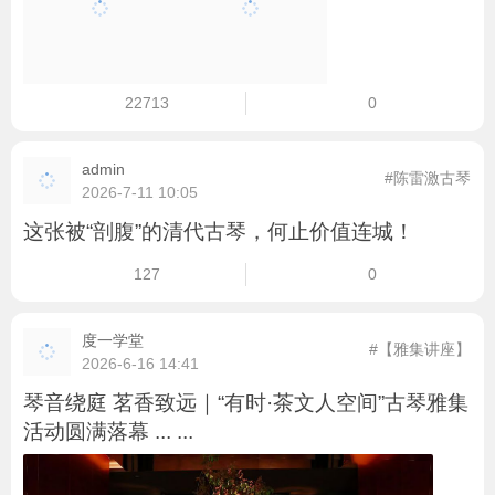
22713
0
admin
#陈雷激古琴
2026-7-11 10:05
这张被“剖腹”的清代古琴，何止价值连城！
127
0
度一学堂
#【雅集讲座】
2026-6-16 14:41
琴音绕庭 茗香致远｜“有时·茶文人空间”古琴雅集
活动圆满落幕 ... ...