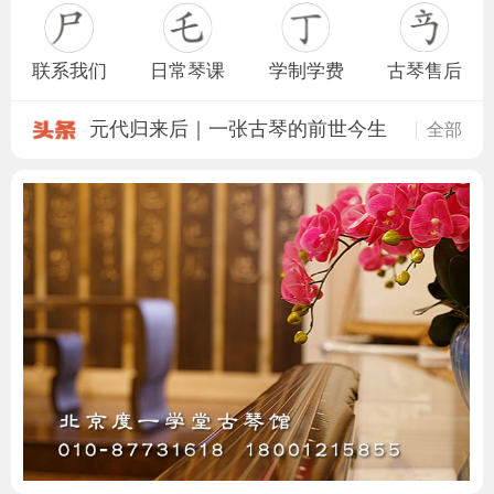
联系我们
日常琴课
学制学费
古琴售后
工尺谱移调记谱与多调记谱之探析
全部
干货！古琴常见的九种调式，你知道
古琴调弦方法和技巧（附6种常用外调
古琴，到底是容易呢？还是难呢？
古琴及各部位名称
【璇玑琴轸】测评。。
小众里的小众，三千年无人问津，他
琴馆时代｜民间古琴生态之度一
元代归来后｜一张古琴的前世今生