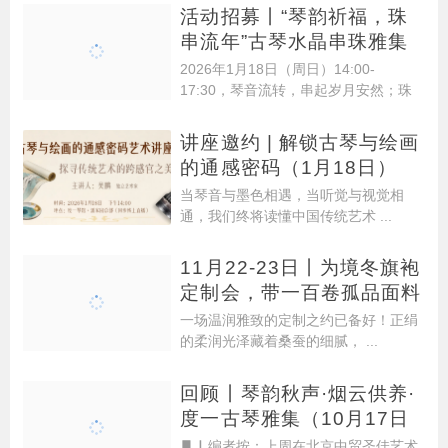
活动招募丨“琴韵祈福，珠
串流年”古琴水晶串珠雅集
2026年1月18日（周日）14:00-
17:30，琴音流转，串起岁月安然；珠
...
讲座邀约 | 解锁古琴与绘画
的通感密码（1月18日）
当琴音与墨色相遇，当听觉与视觉相
通，我们终将读懂中国传统艺术 ...
11月22-23日丨为境冬旗袍
定制会，带一百卷孤品面料
一场温润雅致的定制之约已备好！正绢
的柔润光泽藏着桑蚕的细腻， ...
回顾丨琴韵秋声·烟云供养·
度一古琴雅集（10月17日
▋▏编者按：上周在北京中贸圣佳艺术