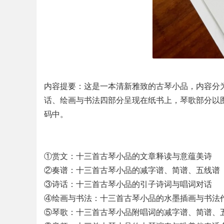
.
石
景
山
古
琴
内容提要：这是一本清新雅致的古琴小品，内容分
话、绘画与书法四部分呈现在纸书上，琴歌部分以
码中。
①赏文：十三首古琴小品的文章释读与意蕴美诗
②奏谱：十三首古琴小品的减字谱、简谱、五线谱
③诗话：十三首古琴小品的引子诗词与唱词对话
④绘画与书法：十三首古琴小品的水墨插画与书法
⑤琴歌：十三首古琴小品附唱词的减字谱、简谱、