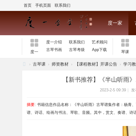
首页
手机页面
联系我们
度一家
度一介绍
联系我们
艺术顾问
听琴曲
交流
古琴书画
古琴考级
App下载
度一
琴课
›
古琴课
›
师资教材
›
【课程教材】开课公告
›
学习教
北
【新书推荐】《半山听雨》1
京
2023-2-5 09:39
|
发
度
一
摘要
: 书籍信息作品名称：《半山听雨》古琴谱集作者：杨青
古
谱、诗话、绘画与书法、琴歌、音频。其中，赏文、奏谱、诗话、绘 
琴
馆
.