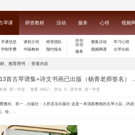
古琴课
师资教材
活动
服务
心得
视频
开课信息
课程介绍
师资团队
雅集活动
学习心得
学制学费
书籍教材
预约报名
视频网课
古琴出租
服务
材、推荐用书
›
查看内容
3首古琴谱集+诗文书画已出版（杨青老师签名） ..
布者:
度一学堂
|
查看:
8952
|
评论: 0
|
原作者: 度一学堂
、曹雅欣、苏一，出版社：人民音乐出版社 这是一本清新雅致的古琴小品，内容
. ...