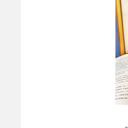
古
琴
学
习
.
养
一
品
牌
古
琴
.
朝
阳
古