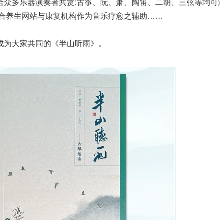
众多乐器演奏者共赏:古筝、阮、萧、陶笛、二胡、三弦等均可
适合养生网站与康复机构作为音乐疗愈之辅助……
成为大家共同的《半山听雨》。