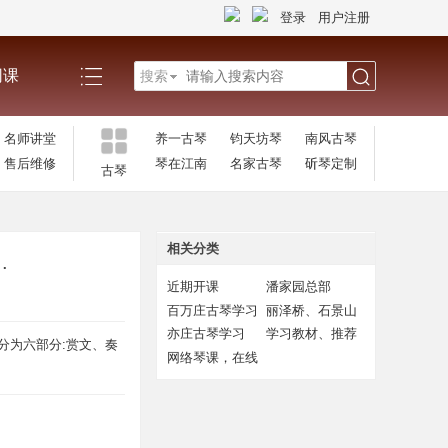
登录
用户注册
网课
搜索
搜
名师讲堂
养一古琴
钧天坊琴
南风古琴
售后维修
琴在江南
名家古琴
斫琴定制
古琴
索
相关分类
.
近期开课
潘家园总部
百万庄古琴学习
丽泽桥、石景山
古琴学习
亦庄古琴学习
学习教材、推荐
分为六部分:赏文、奏
用书
网络琴课，在线
学习