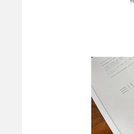
琴
.
东
城
古
琴
.
丰
台
古
琴
.
大
兴
古
琴