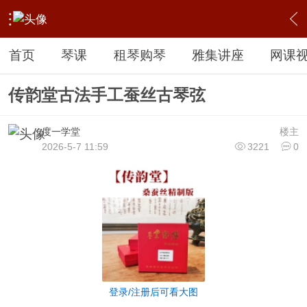
›
【相关古琴产品】
›
乐圣古琴弦
›
内容
首页
琴课
租琴购琴
雅集讲座
网课
传韵堂古法手工蚕丝古琴弦
度一学堂
楼主
2026-5-7 11:59
3221
0
登录/注册后可看大图