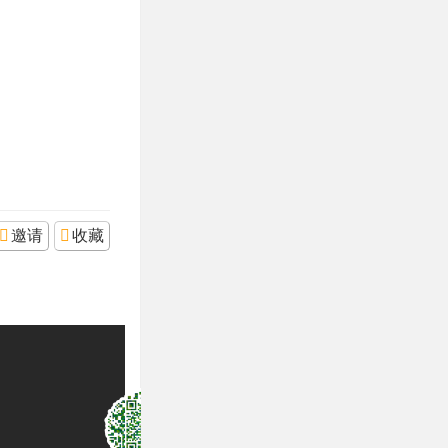
邀请
收藏
相关分类
近期开课
潘家园总部
百万庄古琴学
丽泽桥、石景
习
亦庄古琴学习
山古琴学习
学习教材、推