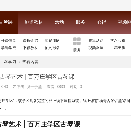
古琴课
师资教材
活动
服务
心得
视频
开课信息
课程介绍
师资团队
雅集活动
学习心得
学制学费
书籍教材
预约报名
视频网课
古琴出租
服务
古琴学习
›
查看内容
古琴艺术 | 百万庄学区古琴课
16:40
|
发布者:
度一学堂
|
查看:
8839
|
评论: 0
百万庄学区”，该学区具备完整的线上线下课程糸统，线上课有“杨青古琴讲堂”名
..
琴艺术 | 百万庄学区古琴课