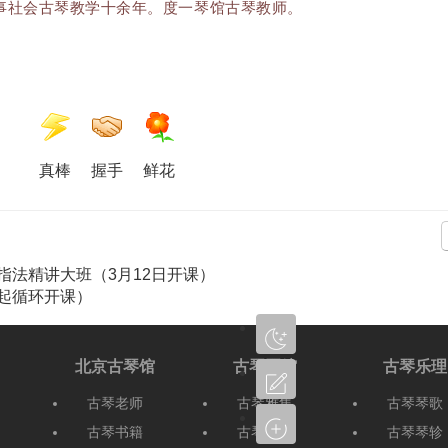
事社会古琴教学十余年。度一琴馆古琴教师。
真棒
握手
鲜花
指法精讲大班（3月12日开课）
月起循环开课）
北京古琴馆
古琴琴馆
古琴乐理
古琴老师
古琴雅集
古琴琴歌
古琴书籍
古琴音乐
古琴琴轸