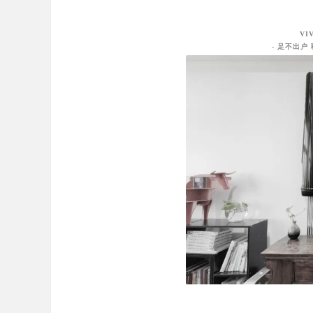
古
VI
琴
- 足不出户 
学
习
.
养
一
品
牌
古
琴
.
朝
阳
古