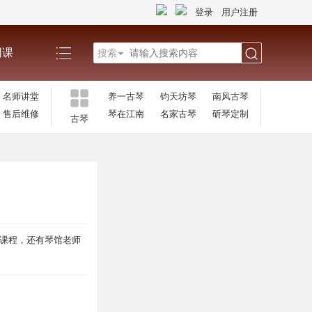
登录
用户注册
网课
搜索
搜
名师讲堂
养一古琴
钧天坊琴
南风古琴
售后维修
琴在江南
名家古琴
斫琴定制
古琴
索
师课程，还有琴馆老师