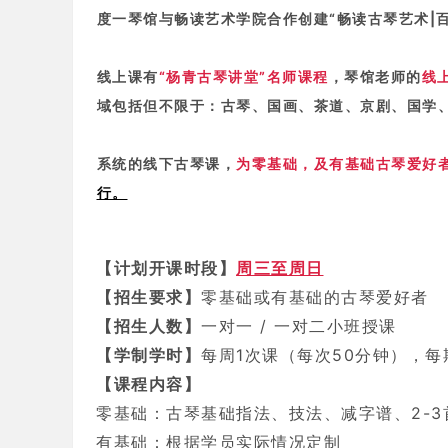
琴
度一琴馆与畅读艺术学院合作创建“畅读古琴艺术|
.
东
线上课有
“杨青古琴讲堂”名师课程
，琴馆老师的
线
城
域包括但不限于：
古琴、国画、茶道、京剧、
国学
古
琴
系统的线下古琴课，
为零基础，及有基础古琴爱好
.
行。
丰
台
【计划开课时段】
周三至周日
古
【招生要求】
零基础或有基础的古琴爱好者
琴
【招生人数】
一对一 / 一对二小班授课
.
【学制学时】
每周1次课
（每次50分钟），每
大
【课程内容】
兴
零基础：古琴基础指法、技法、减字谱、2-3
古
有基础：根据学员实际情况定制
琴