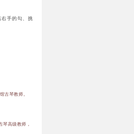
括右手的勾、挑
琴馆古琴教师。
古琴高级教师，