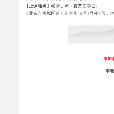
【上课地点】
畅读古琴（百万庄学区）
.
（北京市西城区百万庄大街16号1号楼7层，
石
景
山
古
琴
添加
李老