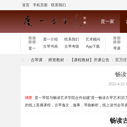
首页
手机页面
联系我们
度一家
度一介绍
联系我们
艺术顾问
听琴曲
交流
古琴书画
古琴考级
App下载
度一
琴课
›
古琴课
›
师资教材
›
【课程教材】开课公告
›
百万庄
北
畅读
京
2022-4-13 
度
一
摘要
: 度一琴馆与畅读艺术学院合作创建“度一畅读古琴艺术|
古
的线上直播课程，古琴逸文，逸事，琴曲解析，线上读书会等多 .
琴
馆
畅读古
.