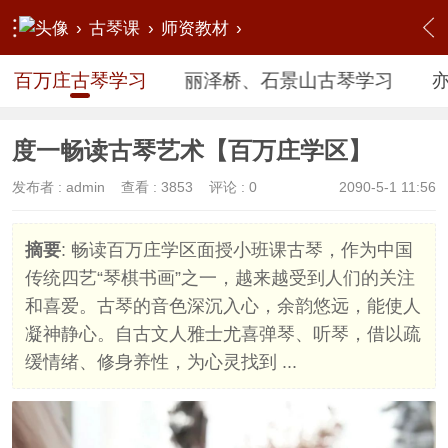
›
古琴课
›
师资教材
›
【课程教材】开课公告
›
百万庄古琴学习
›
内容
百万庄古琴学习
丽泽桥、石景山古琴学习
度一畅读古琴艺术【百万庄学区】
发布者 :
admin
查看 :
3853
评论 : 0
2090-5-1 11:56
摘要
: 畅读百万庄学区面授小班课古琴，作为中国
传统四艺“琴棋书画”之一，越来越受到人们的关注
和喜爱。古琴的音色深沉入心，余韵悠远，能使人
凝神静心。自古文人雅士尤喜弹琴、听琴，借以疏
缓情绪、修身养性，为心灵找到 ...